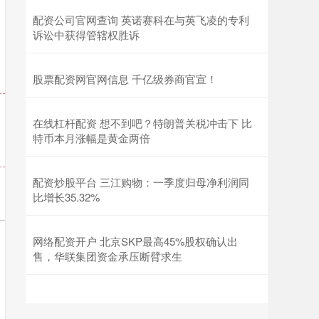
配资公司官网查询 英诺赛科在与英飞凌的专利
诉讼中获得管辖权胜诉
股票配资网官网信息 千亿级券商官宣！
在线杠杆配资 想不到吧？特朗普关税冲击下 比
特币本月涨幅是黄金两倍
配资炒股平台 三江购物：一季度归母净利润同
比增长35.32%
网络配资开户 北京SKP最高45%股权确认出
售，华联集团资金承压断臂求生