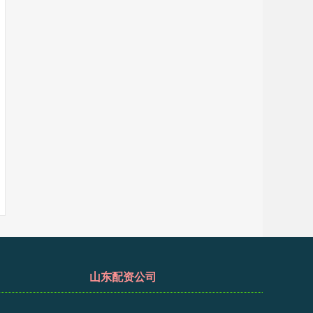
山东配资公司