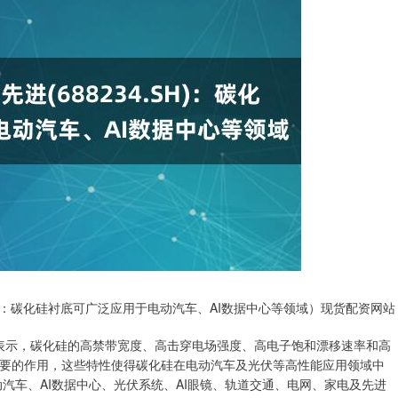
.SH)：碳化硅衬底可广泛应用于电动汽车、AI数据中心等领域）现货配资网站
动平台表示，碳化硅的高禁带宽度、高击穿电场强度、高电子饱和漂移速率和高
要的作用，这些特性使得碳化硅在电动汽车及光伏等高性能应用领域中
汽车、AI数据中心、光伏系统、AI眼镜、轨道交通、电网、家电及先进