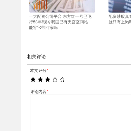
十大配资公司平台 东方红一号已飞
配资炒股真专
行56年!现今我国已有天宫空间站，
就只有上岗
能将它带回家吗
相关评论
本文评分
*
评论内容
*