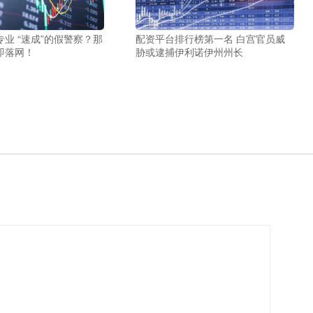
业 “速成”的假警察？那
配资平台排行榜第一名 白宫官员威
即落网！
胁或逮捕伊利诺伊州州长