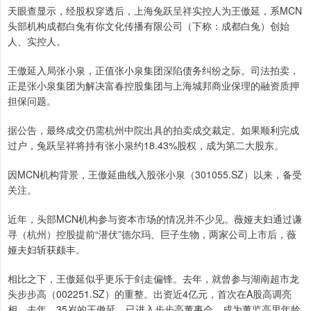
天眼查显示，经股权穿透后，上海兔跃呈祥实控人为王傲延，系MCN
头部机构成都白兔有你文化传播有限公司（下称：成都白兔）创始
人、实控人。
王傲延入局张小泉，正值张小泉集团深陷债务纠纷之际。司法拍卖，
正是张小泉集团为解决富春控股集团与上海城邦商业保理的融资质押
担保问题。
据公告，最终成交仍需杭州中院出具的拍卖成交裁定。如果顺利完成
过户，兔跃呈祥将持有张小泉约18.43%股权，成为第二大股东。
因MCN机构背景，王傲延曲线入股张小泉（301055.SZ）以来，备受
关注。
近年，头部MCN机构参与资本市场的情况并不少见。薇娅夫妇通过谦
寻（杭州）控股提前“潜伏”德尔玛、巨子生物，两家公司上市后，薇
娅夫妇斩获颇丰。
相比之下，王傲延似乎更乐于剑走偏锋。去年，就曾参与湖南超市龙
头步步高（002251.SZ）的重整。出资近4亿元，首次在A股高调亮
相。去年，35岁的王傲延，已进入步步高董事会，成为董监高里年龄