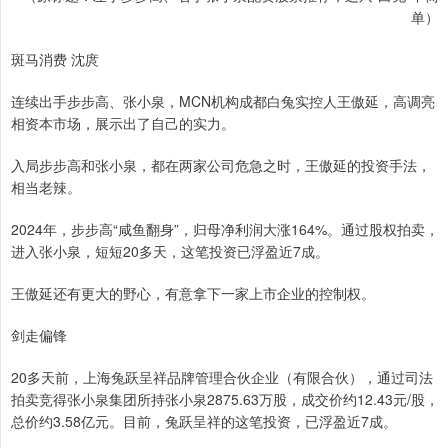
单）
斑马消费 沈庹
连续出手步步高、张小泉，MCN机构成都白兔实控人王傲延，高调亮
相资本市场，展示出了自己的实力。
入局步步高和张小泉，都在两家公司危急之时，王傲延的投资手法，
相当老辣。
2024年，步步高“咸鱼翻身”，归母净利润大涨164%。通过股权拍卖，
进入张小泉，短短20多天，这笔投资已浮盈近7成。
王傲延还有更大的野心，有意拿下一家上市企业的控制权。
剑走偏锋
20多天前，上海兔跃呈祥品牌管理合伙企业（有限合伙），通过司法
拍卖竞得张小泉集团所持张小泉2875.63万股，成交价约12.43元/股，
总价约3.58亿元。目前，兔跃呈祥的这笔投资，已浮盈近7成。