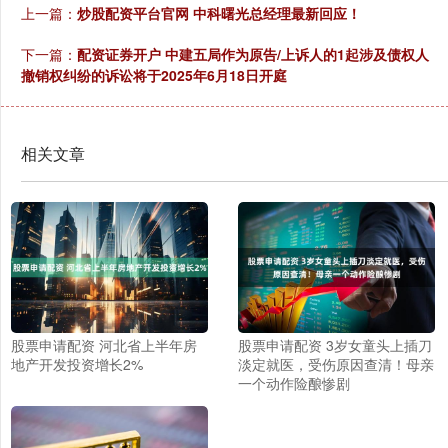
上一篇：
炒股配资平台官网 中科曙光总经理最新回应！
下一篇：
配资证券开户 中建五局作为原告/上诉人的1起涉及债权人
撤销权纠纷的诉讼将于2025年6月18日开庭
相关文章
股票申请配资 河北省上半年房
股票申请配资 3岁女童头上插刀
地产开发投资增长2%
淡定就医，受伤原因查清！母亲
一个动作险酿惨剧