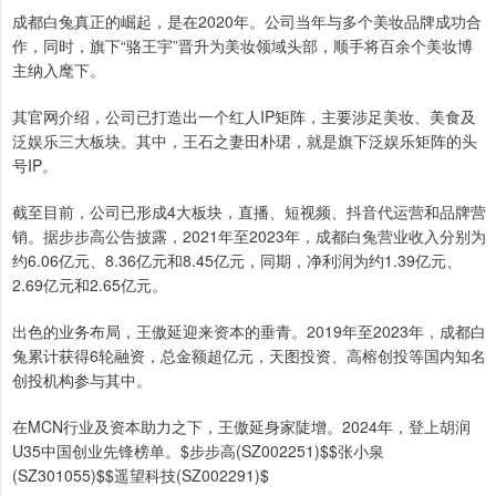
成都白兔真正的崛起，是在2020年。公司当年与多个美妆品牌成功合
作，同时，旗下“骆王宇”晋升为美妆领域头部，顺手将百余个美妆博
主纳入麾下。
其官网介绍，公司已打造出一个红人IP矩阵，主要涉足美妆、美食及
泛娱乐三大板块。其中，王石之妻田朴珺，就是旗下泛娱乐矩阵的头
号IP。
截至目前，公司已形成4大板块，直播、短视频、抖音代运营和品牌营
销。据步步高公告披露，2021年至2023年，成都白兔营业收入分别为
约6.06亿元、8.36亿元和8.45亿元，同期，净利润为约1.39亿元、
2.69亿元和2.65亿元。
出色的业务布局，王傲延迎来资本的垂青。2019年至2023年，成都白
兔累计获得6轮融资，总金额超亿元，天图投资、高榕创投等国内知名
创投机构参与其中。
在MCN行业及资本助力之下，王傲延身家陡增。2024年，登上胡润
U35中国创业先锋榜单。$步步高(SZ002251)$$张小泉
(SZ301055)$$遥望科技(SZ002291)$